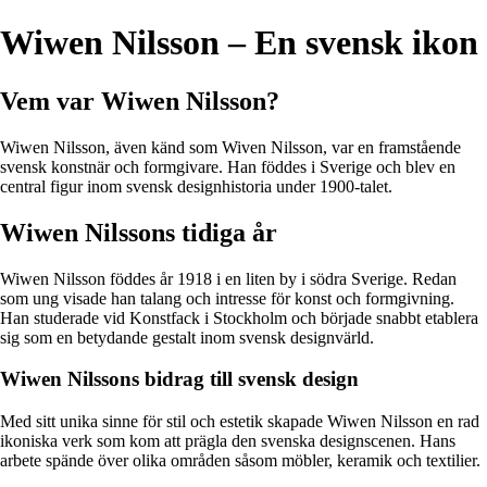
Wiwen Nilsson – En svensk ikon
Vem var Wiwen Nilsson?
Wiwen Nilsson, även känd som Wiven Nilsson, var en framstående
svensk konstnär och formgivare. Han föddes i Sverige och blev en
central figur inom svensk designhistoria under 1900-talet.
Wiwen Nilssons tidiga år
Wiwen Nilsson föddes år 1918 i en liten by i södra Sverige. Redan
som ung visade han talang och intresse för konst och formgivning.
Han studerade vid Konstfack i Stockholm och började snabbt etablera
sig som en betydande gestalt inom svensk designvärld.
Wiwen Nilssons bidrag till svensk design
Med sitt unika sinne för stil och estetik skapade Wiwen Nilsson en rad
ikoniska verk som kom att prägla den svenska designscenen. Hans
arbete spände över olika områden såsom möbler, keramik och textilier.