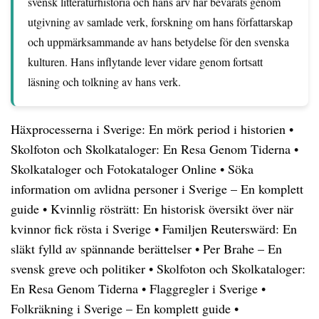
svensk litteraturhistoria och hans arv har bevarats genom
utgivning av samlade verk, forskning om hans författarskap
och uppmärksammande av hans betydelse för den svenska
kulturen. Hans inflytande lever vidare genom fortsatt
läsning och tolkning av hans verk.
Häxprocesserna i Sverige: En mörk period i historien
•
Skolfoton och Skolkataloger: En Resa Genom Tiderna
•
Skolkataloger och Fotokataloger Online
•
Söka
information om avlidna personer i Sverige – En komplett
guide
•
Kvinnlig rösträtt: En historisk översikt över när
kvinnor fick rösta i Sverige
•
Familjen Reuterswärd: En
släkt fylld av spännande berättelser
•
Per Brahe – En
svensk greve och politiker
•
Skolfoton och Skolkataloger:
En Resa Genom Tiderna
•
Flaggregler i Sverige
•
Folkräkning i Sverige – En komplett guide
•