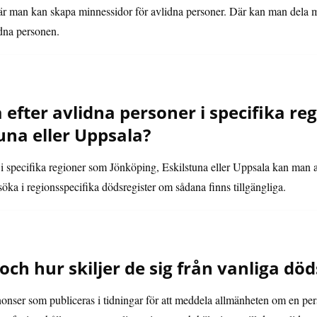
är man kan skapa minnessidor för avlidna personer. Där kan man dela 
dna personen.
efter avlidna personer i specifika re
una eller Uppsala?
er i specifika regioner som Jönköping, Eskilstuna eller Uppsala kan man
söka i regionsspecifika dödsregister om sådana finns tillgängliga.
och hur skiljer de sig från vanliga d
onser som publiceras i tidningar för att meddela allmänheten om en pers