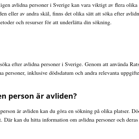
igen avlidna personer i Sverige kan vara viktigt av flera olik
en eller av andra skäl, finns det olika sätt att söka efter avlid
toder och resurser för att underlätta din sökning.
tt söka efter avlidna personer i Sverige. Genom att använda Rat
dna personer, inklusive dödsdatum och andra relevanta uppgifte
n person är avliden?
erson är avliden kan du göra en sökning på olika platser. Dö
nkt. Där kan du hitta information om avlidna personer och dera