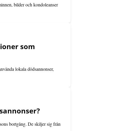
minnen, bilder och kondoleanser
gioner som
 använda lokala dödsannonser,
ödsannonser?
ons bortgång. De skiljer sig från