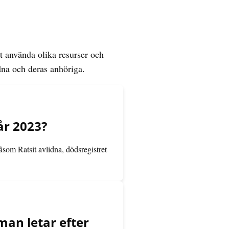
 använda olika resurser och
dna och deras anhöriga.
år 2023?
åsom Ratsit avlidna, dödsregistret
man letar efter