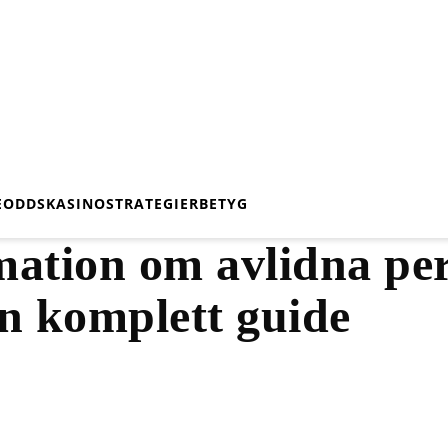
E
ODDS
KASINO
STRATEGIER
BETYG
mation om avlidna per
n komplett guide