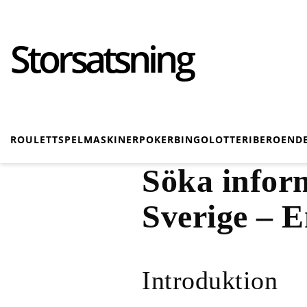
Storsatsning
ROULETT
SPELMASKINER
POKER
BINGO
LOTTERI
BEROEND
Söka infor
Sverige – E
Introduktion