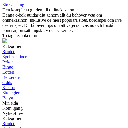
Storsatsning
Den kompletta guiden till onlinekasinon
Denna e-bok guidar dig genom allt du behöver veta om
onlinekasinon, inklusive de mest populära slots, bordsspel och live
dealer-spel. Du får även tips om att välja rätt casino och förstå
bonusar, omsättningskrav och säkerhet.
Ta tag i e-boken nu
Kategorier
Roulett
Spelmaskiner
Poker
Bingo
Lotteri
Beroende
Odds
Kasino
Strategier
Betyg
Min sida
Kom igång
Nyhetsbrev
Kategorier
Roulett