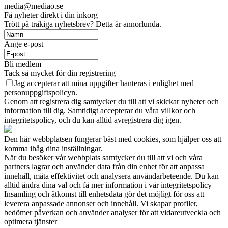
media@mediao.se
Få nyheter direkt i din inkorg
Trött på tråkiga nyhetsbrev? Detta är annorlunda.
Ange e-post
Bli medlem
Tack så mycket för din registrering
Jag accepterar att mina uppgifter hanteras i enlighet med
personuppgiftspolicyn.
Genom att registrera dig samtycker du till att vi skickar nyheter och
information till dig. Samtidigt accepterar du våra villkor och
integritetspolicy, och du kan alltid avregistrera dig igen.
Den här webbplatsen fungerar bäst med cookies, som hjälper oss att
komma ihåg dina inställningar.
När du besöker vår webbplats samtycker du till att vi och våra
partners lagrar och använder data från din enhet för att anpassa
innehåll, mäta effektivitet och analysera användarbeteende. Du kan
alltid ändra dina val och få mer information i vår integritetspolicy
Insamling och åtkomst till enhetsdata gör det möjligt för oss att
leverera anpassade annonser och innehåll. Vi skapar profiler,
bedömer påverkan och använder analyser för att vidareutveckla och
optimera tjänster