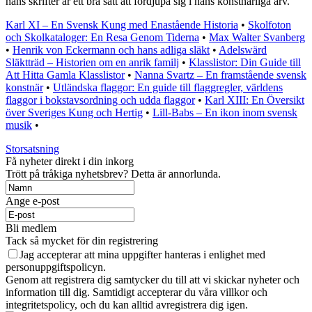
hans skrifter är ett bra sätt att fördjupa sig i hans konstnärliga arv.
Karl XI – En Svensk Kung med Enastående Historia
•
Skolfoton
och Skolkataloger: En Resa Genom Tiderna
•
Max Walter Svanberg
•
Henrik von Eckermann och hans adliga släkt
•
Adelswärd
Släktträd – Historien om en anrik familj
•
Klasslistor: Din Guide till
Att Hitta Gamla Klasslistor
•
Nanna Svartz – En framstående svensk
konstnär
•
Utländska flaggor: En guide till flaggregler, världens
flaggor i bokstavsordning och udda flaggor
•
Karl XIII: En Översikt
över Sveriges Kung och Hertig
•
Lill-Babs – En ikon inom svensk
musik
•
Storsatsning
Få nyheter direkt i din inkorg
Trött på tråkiga nyhetsbrev? Detta är annorlunda.
Ange e-post
Bli medlem
Tack så mycket för din registrering
Jag accepterar att mina uppgifter hanteras i enlighet med
personuppgiftspolicyn.
Genom att registrera dig samtycker du till att vi skickar nyheter och
information till dig. Samtidigt accepterar du våra villkor och
integritetspolicy, och du kan alltid avregistrera dig igen.