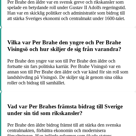
Per Brahe den äldre var en svensk greve och rikskansler som
spelade en betydande roll under Gustav II Adolfs regeringstid.
Han var en skicklig politiker och administratör som bidrog till
att stärka Sveriges ekonomi och centralmakt under 1600-talet.
Vilka var Per Brahe den yngre och Per Brahe
Visingsö och hur skiljer de sig från varandra?
Per Brahe den yngre var son till Per Brahe den äldre och
fortsatte sin fars politiska karriär. Per Brahe Visingsö var en
annan son till Per Brahe den äldre och var känd för sin roll som
landshövding på Visingsö. De skiljer sig åt genom sina olika
roller och bidrag till samhället.
Vad var Per Brahes främsta bidrag till Sverige
under sin tid som rikskansler?
Per Brahe den äldre bidrog främst till att stärka den svenska
centralmakten, förbättra ekonomin och modernisera
förvaltningen. Han införde reformer som ökade statens