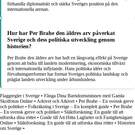
förhandla diplomatiskt och stärka Sveriges position på den
internationella arenan.
Hur har Per Brahe den äldres arv påverkat
Sverige och dess politiska utveckling genom
historien?
Per Brahe den äldres arv har haft en långvarig effekt på Sverige
genom att bidra till landets modernisering, ekonomiska tillväxt
och internationella inflytande. Hans politiska idéer och
förvaltningsreformer har format Sveriges politiska landskap och
präglat landets utveckling under århundradena.
Flaggregler i Sverige
•
Fånga Dina Barndomsminnen med Gamla
Skolfoton Online
•
Arkivet och Atkivet
•
Per Brahe – En svensk greve
och politiker
•
Folkräkning i Sverige – En komplett guide
•
Per Brahe
– En svensk greve och politiker
•
Släktforskning: En guide till att
utforska dina rötter
•
Guide till Att Hitta Lagfarter och Fastighetsägare
Online
•
Släktforskning: En guide till att utforska dina rötter
•
Historien
om Sverige
•