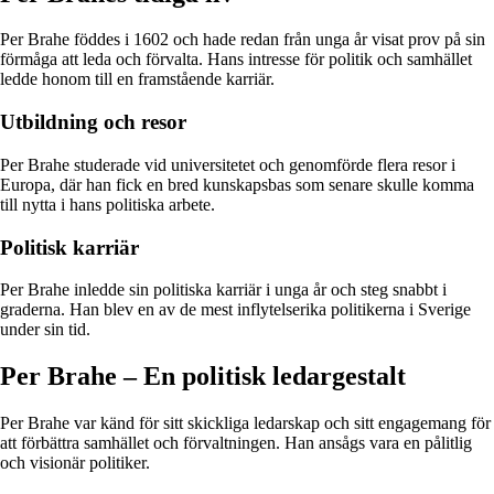
Per Brahe föddes i 1602 och hade redan från unga år visat prov på sin
förmåga att leda och förvalta. Hans intresse för politik och samhället
ledde honom till en framstående karriär.
Utbildning och resor
Per Brahe studerade vid universitetet och genomförde flera resor i
Europa, där han fick en bred kunskapsbas som senare skulle komma
till nytta i hans politiska arbete.
Politisk karriär
Per Brahe inledde sin politiska karriär i unga år och steg snabbt i
graderna. Han blev en av de mest inflytelserika politikerna i Sverige
under sin tid.
Per Brahe – En politisk ledargestalt
Per Brahe var känd för sitt skickliga ledarskap och sitt engagemang för
att förbättra samhället och förvaltningen. Han ansågs vara en pålitlig
och visionär politiker.