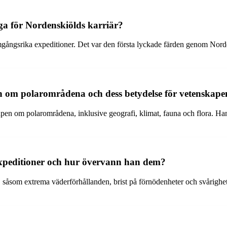
ga för Nordenskiölds karriär?
gångsrika expeditioner. Det var den första lyckade färden genom Nord
 om polarområdena och dess betydelse för vetenskape
pen om polarområdena, inklusive geografi, klimat, fauna och flora. Han
expeditioner och hur övervann han dem?
såsom extrema väderförhållanden, brist på förnödenheter och svårighet