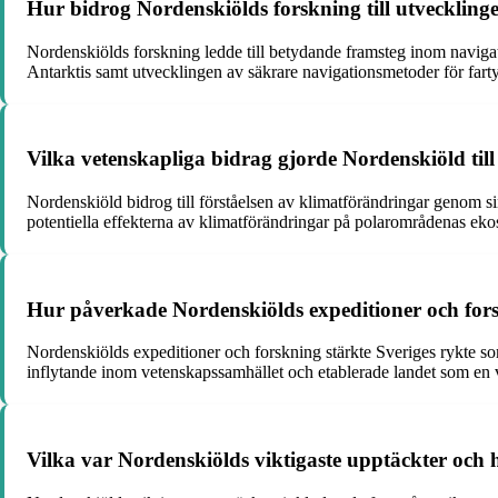
Hur bidrog Nordenskiölds forskning till utvecklin
Nordenskiölds forskning ledde till betydande framsteg inom navigat
Antarktis samt utvecklingen av säkrare navigationsmetoder för far
Vilka vetenskapliga bidrag gjorde Nordenskiöld til
Nordenskiöld bidrog till förståelsen av klimatförändringar genom si
potentiella effekterna av klimatförändringar på polarområdenas eko
Hur påverkade Nordenskiölds expeditioner och fors
Nordenskiölds expeditioner och forskning stärkte Sveriges rykte so
inflytande inom vetenskapssamhället och etablerade landet som en v
Vilka var Nordenskiölds viktigaste upptäckter och