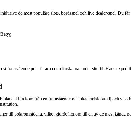
lusive de mest populära slots, bordsspel och live dealer-spel. Du får ä
r
Betyg
t framstående polarfararna och forskarna under sin tid. Hans expeditio
d
inland. Han kom från en framstående och akademisk familj och visade t
stitution.
r till polarområdena, vilket gjorde honom till en av de mest kända pola