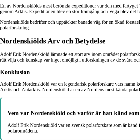
En av Nordenskiölds mest berömda expeditioner var den med fartyget V
genom Arktis. Expeditionen blev en stor framgång och Vega blev det fö
Nordenskiölds bedrifter och upptäckter banade väg för en ökad förståe
polarforskning.
Nordenskiölds Arv och Betydelse
Adolf Erik Nordenskiöld lämnade ett stort arv inom området polarforskn
rätt vilja och kunskap var inget omöjligt i utforskningen av de svåra o
Konklusion
Adolf Erik Nordenskiöld var en legendarisk polarforskare vars namn kom
Arktis och Antarktis. Nordenskiöld är en av Nordens mest kända polarf
Vem var Nordenskiöld och varför är han känd som 
Adolf Erik Nordenskiöld var en svensk polarforskare som är känd för
polarområdena.