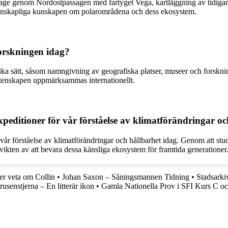
sage genom Nordostpassagen med fartyget Vega, kartläggning av tidigar
vetenskapliga kunskapen om polarområdena och dess ekosystem.
forskningen idag?
a sätt, såsom namngivning av geografiska platser, museer och forskningsst
tenskapen uppmärksammas internationellt.
peditioner för vår förståelse av klimatförändringar oc
 vår förståelse av klimatförändringar och hållbarhet idag. Genom att st
ikten av att bevara dessa känsliga ekosystem för framtida generationer
er veta om Collin
•
Johan Saxon – Såningsmannen Tidning
•
Stadsarki
senstjerna – En litterär ikon
•
Gamla Nationella Prov i SFI Kurs C o