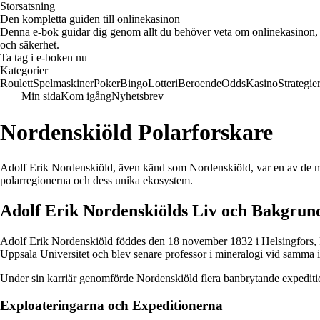
Storsatsning
Den kompletta guiden till onlinekasinon
Denna e-bok guidar dig genom allt du behöver veta om onlinekasinon, ink
och säkerhet.
Ta tag i e-boken nu
Kategorier
Roulett
Spelmaskiner
Poker
Bingo
Lotteri
Beroende
Odds
Kasino
Strategie
Min sida
Kom igång
Nyhetsbrev
Nordenskiöld Polarforskare
Adolf Erik Nordenskiöld, även känd som Nordenskiöld, var en av de mes
polarregionerna och dess unika ekosystem.
Adolf Erik Nordenskiölds Liv och Bakgrun
Adolf Erik Nordenskiöld föddes den 18 november 1832 i Helsingfors, F
Uppsala Universitet och blev senare professor i mineralogi vid samma in
Under sin karriär genomförde Nordenskiöld flera banbrytande expeditione
Exploateringarna och Expeditionerna