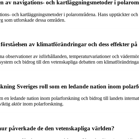
gen av navigations- och kartläggningsmetoder i polaro
ions- och kartläggningsmetoder i polarområdena. Hans upptäckter och ob
tyg som utforskade dessa områden.
l förståelsen av klimatförändringar och dess effekter 
na observationer av isförhållanden, temperaturvariationer och vädermöns
system och bidrog till den vetenskapliga debatten om klimatförändringa
kning Sveriges roll som en ledande nation inom polar
m en ledande nation inom polarforskning och bidrog till landets intern
iktig aktör inom polarforskning.
 hur påverkade de den vetenskapliga världen?