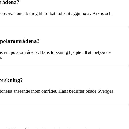
mrådena?
servationer bidrog till förbättrad kartläggning av Arktis och
på polarområdena?
ter i polarområdena. Hans forskning hjälpte till att belysa de
r.
forskning?
ationella anseende inom området. Hans bedrifter ökade Sveriges