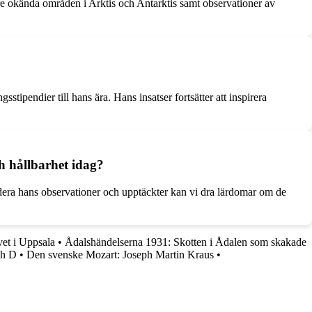
e okända områden i Arktis och Antarktis samt observationer av
ipendier till hans ära. Hans insatser fortsätter att inspirera
h hållbarhet idag?
udera hans observationer och upptäckter kan vi dra lärdomar om de
.
vet i Uppsala
•
Ådalshändelserna 1931: Skotten i Ådalen som skakade
ch D
•
Den svenske Mozart: Joseph Martin Kraus
•