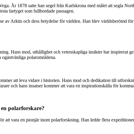
ega. År 1878 satte han segel från Karlskrona med målet att segla Nort
rsta fartyget som fullbordade passagen.
lse av Arktis och dess betydelse för världen. Han blev världsberömd fö
ing. Hans mod, uthållighet och vetenskapliga insikter har inspirerat g
ch ogästvänliga polarområdena.
mer att leva vidare i historien. Hans mod och dedikation till utforskn
arare och hans insatser kommer att vara en inspirationskälla för komma
en polarforskare?
 att vara en pionjär inom polarforskning. Han ledde flera expeditioner t