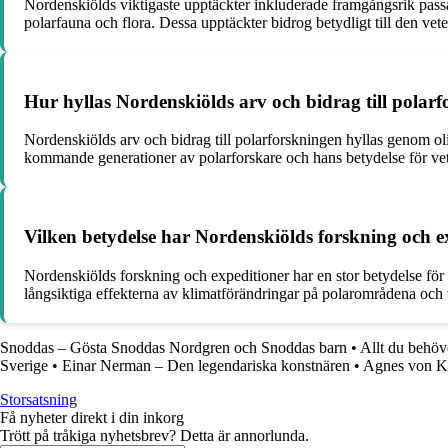
Nordenskiölds viktigaste upptäckter inkluderade framgångsrik pas
polarfauna och flora. Dessa upptäckter bidrog betydligt till den 
Hur hyllas Nordenskiölds arv och bidrag till polar
Nordenskiölds arv och bidrag till polarforskningen hyllas genom olik
kommande generationer av polarforskare och hans betydelse för ve
Vilken betydelse har Nordenskiölds forskning och ex
Nordenskiölds forskning och expeditioner har en stor betydelse för
långsiktiga effekterna av klimatförändringar på polarområdena och v
Snoddas – Gösta Snoddas Nordgren och Snoddas barn
•
Allt du behöv
Sverige
•
Einar Nerman – Den legendariska konstnären
•
Agnes von Kru
Storsatsning
Få nyheter direkt i din inkorg
Trött på tråkiga nyhetsbrev? Detta är annorlunda.