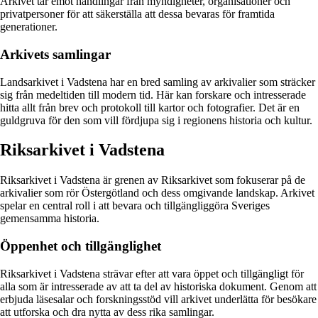
Arkivet tar emot handlingar från myndigheter, organisationer och
privatpersoner för att säkerställa att dessa bevaras för framtida
generationer.
Arkivets samlingar
Landsarkivet i Vadstena har en bred samling av arkivalier som sträcker
sig från medeltiden till modern tid. Här kan forskare och intresserade
hitta allt från brev och protokoll till kartor och fotografier. Det är en
guldgruva för den som vill fördjupa sig i regionens historia och kultur.
Riksarkivet i Vadstena
Riksarkivet i Vadstena är grenen av Riksarkivet som fokuserar på de
arkivalier som rör Östergötland och dess omgivande landskap. Arkivet
spelar en central roll i att bevara och tillgängliggöra Sveriges
gemensamma historia.
Öppenhet och tillgänglighet
Riksarkivet i Vadstena strävar efter att vara öppet och tillgängligt för
alla som är intresserade av att ta del av historiska dokument. Genom att
erbjuda läsesalar och forskningsstöd vill arkivet underlätta för besökare
att utforska och dra nytta av dess rika samlingar.