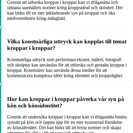
Genom att utforska kroppar i kroppar kan vi ifrågasätta och
utmana samhällets normer kring kroppsideal och skönhet. Det
kan bidra till en mer inkluderande syn på kroppar och öka
medvetenheten kring mångfald.
Vilka konstnärliga uttryck kan kopplas till temat
kroppar i kroppar?
Konstnärliga uttryck som performancekonst, måleri, fotografi
och skulptur kan användas för att utforska och gestalta kroppar i
kroppar. Konstnärer kan använda dessa medier för att
kommunicera komplexa idéer kring identitet och kroppslighet.
Hur kan kroppar i kroppar påverka vår syn på
kön och könsidentitet?
Genom att undersöka kroppar i kroppar kan vi ifrågasätta binära
synsätt på kön och öppna upp för en mer nyanserad förståelse
av könsidentitet. Det kan bidra till att bryta normer och skapa
utrymme för olika sätt att vara och uttrycka sig.