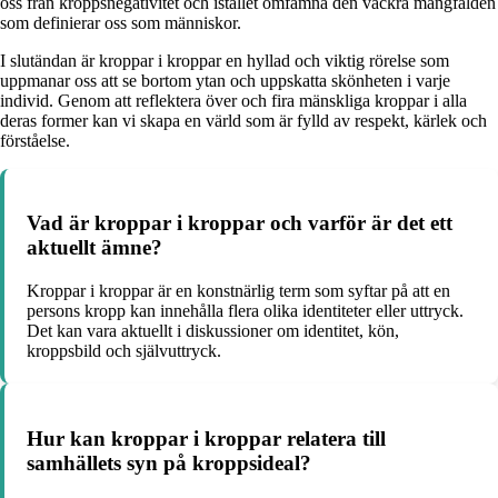
oss från kroppsnegativitet och istället omfamna den vackra mångfalden
som definierar oss som människor.
I slutändan är kroppar i kroppar en hyllad och viktig rörelse som
uppmanar oss att se bortom ytan och uppskatta skönheten i varje
individ. Genom att reflektera över och fira mänskliga kroppar i alla
deras former kan vi skapa en värld som är fylld av respekt, kärlek och
förståelse.
Vad är kroppar i kroppar och varför är det ett
aktuellt ämne?
Kroppar i kroppar är en konstnärlig term som syftar på att en
persons kropp kan innehålla flera olika identiteter eller uttryck.
Det kan vara aktuellt i diskussioner om identitet, kön,
kroppsbild och självuttryck.
Hur kan kroppar i kroppar relatera till
samhällets syn på kroppsideal?