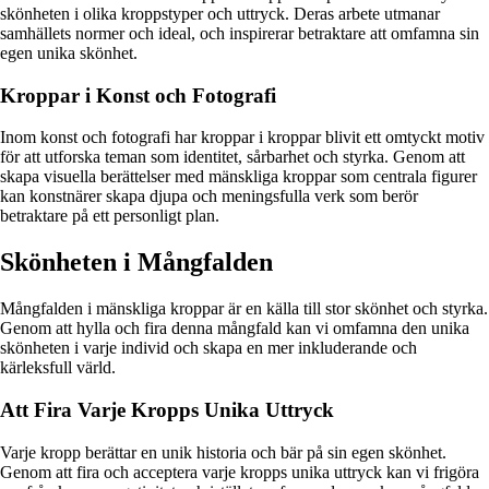
skönheten i olika kroppstyper och uttryck. Deras arbete utmanar
samhällets normer och ideal, och inspirerar betraktare att omfamna sin
egen unika skönhet.
Kroppar i Konst och Fotografi
Inom konst och fotografi har kroppar i kroppar blivit ett omtyckt motiv
för att utforska teman som identitet, sårbarhet och styrka. Genom att
skapa visuella berättelser med mänskliga kroppar som centrala figurer
kan konstnärer skapa djupa och meningsfulla verk som berör
betraktare på ett personligt plan.
Skönheten i Mångfalden
Mångfalden i mänskliga kroppar är en källa till stor skönhet och styrka.
Genom att hylla och fira denna mångfald kan vi omfamna den unika
skönheten i varje individ och skapa en mer inkluderande och
kärleksfull värld.
Att Fira Varje Kropps Unika Uttryck
Varje kropp berättar en unik historia och bär på sin egen skönhet.
Genom att fira och acceptera varje kropps unika uttryck kan vi frigöra