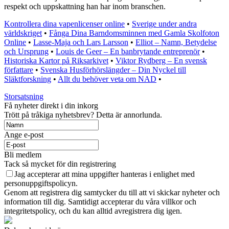
respekt och uppskattning han har inom branschen.
Kontrollera dina vapenlicenser online
•
Sverige under andra
världskriget
•
Fånga Dina Barndomsminnen med Gamla Skolfoton
Online
•
Lasse-Maja och Lars Larsson
•
Elliot – Namn, Betydelse
och Ursprung
•
Louis de Geer – En banbrytande entreprenör
•
Historiska Kartor på Riksarkivet
•
Viktor Rydberg – En svensk
författare
•
Svenska Husförhörslängder – Din Nyckel till
Släktforskning
•
Allt du behöver veta om NAD
•
Storsatsning
Få nyheter direkt i din inkorg
Trött på tråkiga nyhetsbrev? Detta är annorlunda.
Ange e-post
Bli medlem
Tack så mycket för din registrering
Jag accepterar att mina uppgifter hanteras i enlighet med
personuppgiftspolicyn.
Genom att registrera dig samtycker du till att vi skickar nyheter och
information till dig. Samtidigt accepterar du våra villkor och
integritetspolicy, och du kan alltid avregistrera dig igen.