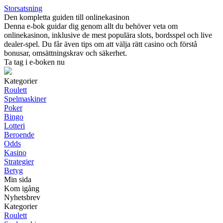
Storsatsning
Den kompletta guiden till onlinekasinon
Denna e-bok guidar dig genom allt du behöver veta om
onlinekasinon, inklusive de mest populära slots, bordsspel och live
dealer-spel. Du får även tips om att välja rätt casino och förstå
bonusar, omsättningskrav och säkerhet.
Ta tag i e-boken nu
Kategorier
Roulett
Spelmaskiner
Poker
Bingo
Lotteri
Beroende
Odds
Kasino
Strategier
Betyg
Min sida
Kom igång
Nyhetsbrev
Kategorier
Roulett