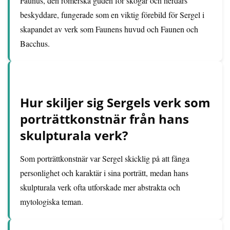
Faunus, den romerska guden för skogar och herdars
beskyddare, fungerade som en viktig förebild för Sergel i
skapandet av verk som Faunens huvud och Faunen och
Bacchus.
Hur skiljer sig Sergels verk som
porträttkonstnär från hans
skulpturala verk?
Som porträttkonstnär var Sergel skicklig på att fånga
personlighet och karaktär i sina porträtt, medan hans
skulpturala verk ofta utforskade mer abstrakta och
mytologiska teman.