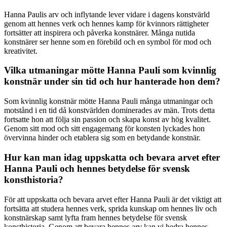
Hanna Paulis arv och inflytande lever vidare i dagens konstvärld
genom att hennes verk och hennes kamp för kvinnors rättigheter
fortsätter att inspirera och påverka konstnärer. Många nutida
konstnärer ser henne som en förebild och en symbol för mod och
kreativitet.
Vilka utmaningar mötte Hanna Pauli som kvinnlig
konstnär under sin tid och hur hanterade hon dem?
Som kvinnlig konstnär mötte Hanna Pauli många utmaningar och
motstånd i en tid då konstvärlden dominerades av män. Trots detta
fortsatte hon att följa sin passion och skapa konst av hög kvalitet.
Genom sitt mod och sitt engagemang för konsten lyckades hon
övervinna hinder och etablera sig som en betydande konstnär.
Hur kan man idag uppskatta och bevara arvet efter
Hanna Pauli och hennes betydelse för svensk
konsthistoria?
För att uppskatta och bevara arvet efter Hanna Pauli är det viktigt att
fortsätta att studera hennes verk, sprida kunskap om hennes liv och
konstnärskap samt lyfta fram hennes betydelse för svensk
konsthistoria. Genom att bevara hennes arv kan vi hedra hennes