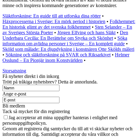
minne och inspirera kommande generationer av konstnärer.
Släktforskning: En guide till att utforska dina rötter
•
Häxprocesserna i Sverige: En mörk period i historien
•
Folkhemmet:
En historisk glimt av det svenska folkhemmet
•
Sten Selander – En
av Sveriges Största Poeter
•
Jörgen Elfving och hans Släkt
•
Den
Underbara Cecilia: En Berättelse om Styrka och Skönhet
•
Söka
information om avlidna personer i Sverige – En komplett guide
•
Sköld som målade: En djupdykning i konstnären Otte Skölds måleri
•
Sökning och släktforskning på SVAR och Riksarkivet
•
Helmer
Osslund – En Pionjär inom Konstvärlden
•
Storsatsning
Få nyheter direkt i din inkorg
Trött på tråkiga nyhetsbrev? Detta är annorlunda.
Ange e-post
Bli medlem
Tack så mycket för din registrering
Jag accepterar att mina uppgifter hanteras i enlighet med
personuppgiftspolicyn.
Genom att registrera dig samtycker du till att vi skickar nyheter och
information till dig. Samtidigt accepterar du våra villkor och