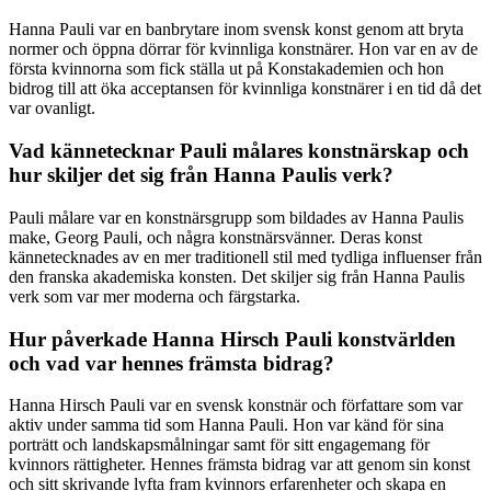
Hanna Pauli var en banbrytare inom svensk konst genom att bryta
normer och öppna dörrar för kvinnliga konstnärer. Hon var en av de
första kvinnorna som fick ställa ut på Konstakademien och hon
bidrog till att öka acceptansen för kvinnliga konstnärer i en tid då det
var ovanligt.
Vad kännetecknar Pauli målares konstnärskap och
hur skiljer det sig från Hanna Paulis verk?
Pauli målare var en konstnärsgrupp som bildades av Hanna Paulis
make, Georg Pauli, och några konstnärsvänner. Deras konst
kännetecknades av en mer traditionell stil med tydliga influenser från
den franska akademiska konsten. Det skiljer sig från Hanna Paulis
verk som var mer moderna och färgstarka.
Hur påverkade Hanna Hirsch Pauli konstvärlden
och vad var hennes främsta bidrag?
Hanna Hirsch Pauli var en svensk konstnär och författare som var
aktiv under samma tid som Hanna Pauli. Hon var känd för sina
porträtt och landskapsmålningar samt för sitt engagemang för
kvinnors rättigheter. Hennes främsta bidrag var att genom sin konst
och sitt skrivande lyfta fram kvinnors erfarenheter och skapa en