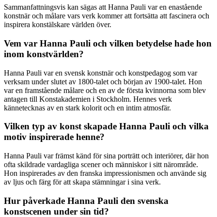
Sammanfattningsvis kan sägas att Hanna Pauli var en enastående
konstnär och målare vars verk kommer att fortsätta att fascinera och
inspirera konstälskare världen över.
Vem var Hanna Pauli och vilken betydelse hade hon
inom konstvärlden?
Hanna Pauli var en svensk konstnär och konstpedagog som var
verksam under slutet av 1800-talet och början av 1900-talet. Hon
var en framstående målare och en av de första kvinnorna som blev
antagen till Konstakademien i Stockholm. Hennes verk
kännetecknas av en stark kolorit och en intim atmosfär.
Vilken typ av konst skapade Hanna Pauli och vilka
motiv inspirerade henne?
Hanna Pauli var främst känd för sina porträtt och interiörer, där hon
ofta skildrade vardagliga scener och människor i sitt närområde.
Hon inspirerades av den franska impressionismen och använde sig
av ljus och färg för att skapa stämningar i sina verk.
Hur påverkade Hanna Pauli den svenska
konstscenen under sin tid?