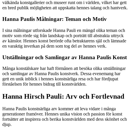
välkända konstgallerier och museer runt om i världen, vilket har gett
en bred publik möjligheten att uppskatta hennes talang och hantverk.
Hanna Paulis Målningar: Teman och Motiv
I sina målningar utforskade Hanna Pauli en mängd olika teman och
motiv som rörde sig från landskap och porträtt till abstrakta uttryck
av känslor. Hennes konst berörde ofta betraktarens själ och lämnade
en varaktig inverkan på dem som tog del av hennes verk.
Utställningar och Samlingar av Hanna Paulis Konst
Många konstälskare har haft förmånen att besöka olika utställningar
och samlingar av Hanna Paulis konstverk. Dessa evenemang har
gett en unik inblick i hennes konstnärliga resa och har fördjupat
förståelsen för hennes bidrag till konstvärlden.
Hanna Hirsch Pauli: Arv och Fortlevnad
Hanna Paulis konstnärliga arv kommer att leva vidare i många
generationer framöver. Hennes unika vision och passion för konst
fortsätter att inspirera och berika konstvärlden med dess skönhet och
djup.