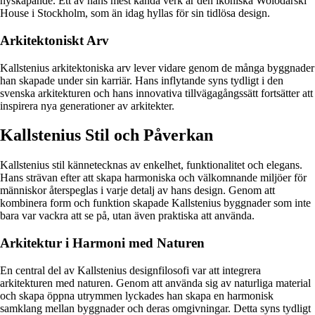
nyskapande. Ett av hans mest kända verk är den ikoniska Wolodarski
House i Stockholm, som än idag hyllas för sin tidlösa design.
Arkitektoniskt Arv
Kallstenius arkitektoniska arv lever vidare genom de många byggnader
han skapade under sin karriär. Hans inflytande syns tydligt i den
svenska arkitekturen och hans innovativa tillvägagångssätt fortsätter att
inspirera nya generationer av arkitekter.
Kallstenius Stil och Påverkan
Kallstenius stil kännetecknas av enkelhet, funktionalitet och elegans.
Hans strävan efter att skapa harmoniska och välkomnande miljöer för
människor återspeglas i varje detalj av hans design. Genom att
kombinera form och funktion skapade Kallstenius byggnader som inte
bara var vackra att se på, utan även praktiska att använda.
Arkitektur i Harmoni med Naturen
En central del av Kallstenius designfilosofi var att integrera
arkitekturen med naturen. Genom att använda sig av naturliga material
och skapa öppna utrymmen lyckades han skapa en harmonisk
samklang mellan byggnader och deras omgivningar. Detta syns tydligt