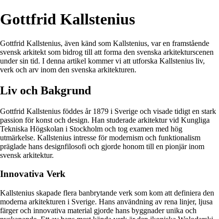
Gottfrid Kallstenius
Gottfrid Kallstenius, även känd som Kallstenius, var en framstående
svensk arkitekt som bidrog till att forma den svenska arkitekturscenen
under sin tid. I denna artikel kommer vi att utforska Kallstenius liv,
verk och arv inom den svenska arkitekturen.
Liv och Bakgrund
Gottfrid Kallstenius föddes år 1879 i Sverige och visade tidigt en stark
passion för konst och design. Han studerade arkitektur vid Kungliga
Tekniska Högskolan i Stockholm och tog examen med hög
utmärkelse. Kallstenius intresse för modernism och funktionalism
präglade hans designfilosofi och gjorde honom till en pionjär inom
svensk arkitektur.
Innovativa Verk
Kallstenius skapade flera banbrytande verk som kom att definiera den
moderna arkitekturen i Sverige. Hans användning av rena linjer, ljusa
färger och innovativa material gjorde hans byggnader unika och