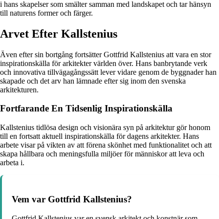
i hans skapelser som smälter samman med landskapet och tar hänsyn
till naturens former och färger.
Arvet Efter Kallstenius
Även efter sin bortgång fortsätter Gottfrid Kallstenius att vara en stor
inspirationskälla för arkitekter världen över. Hans banbrytande verk
och innovativa tillvägagångssätt lever vidare genom de byggnader han
skapade och det arv han lämnade efter sig inom den svenska
arkitekturen.
Fortfarande En Tidsenlig Inspirationskälla
Kallstenius tidlösa design och visionära syn på arkitektur gör honom
till en fortsatt aktuell inspirationskälla för dagens arkitekter. Hans
arbete visar på vikten av att förena skönhet med funktionalitet och att
skapa hållbara och meningsfulla miljöer för människor att leva och
arbeta i.
Vem var Gottfrid Kallstenius?
Gottfrid Kallstenius var en svensk arkitekt och konstnär som