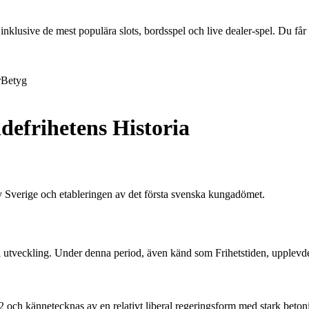
lusive de mest populära slots, bordsspel och live dealer-spel. Du får ä
r
Betyg
ndefrihetens Historia
av Sverige och etableringen av det första svenska kungadömet.
ell utveckling. Under denna period, även känd som Frihetstiden, upplevd
2 och kännetecknas av en relativt liberal regeringsform med stark betoni