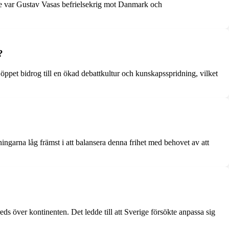
lpe var Gustav Vasas befrielsekrig mot Danmark och
?
r öppet bidrog till en ökad debattkultur och kunskapsspridning, vilket
ningarna låg främst i att balansera denna frihet med behovet av att
s över kontinenten. Det ledde till att Sverige försökte anpassa sig