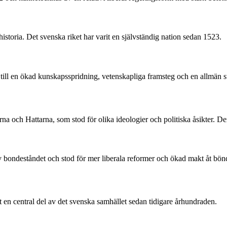
istoria. Det svenska riket har varit en självständig nation sedan 1523.
ill en ökad kunskapsspridning, vetenskapliga framsteg och en allmän str
orna och Hattarna, som stod för olika ideologier och politiska åsikter. D
v bondeståndet och stod för mer liberala reformer och ökad makt åt bön
it en central del av det svenska samhället sedan tidigare århundraden.