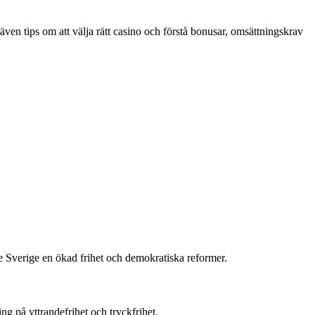
ven tips om att välja rätt casino och förstå bonusar, omsättningskrav
e Sverige en ökad frihet och demokratiska reformer.
ng på yttrandefrihet och tryckfrihet.