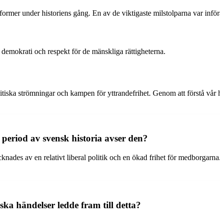
former under historiens gång. En av de viktigaste milstolparna var infö
, demokrati och respekt för de mänskliga rättigheterna.
litiska strömningar och kampen för yttrandefrihet. Genom att förstå vår 
 period av svensk historia avser den?
cknades av en relativt liberal politik och en ökad frihet för medborgarna.
ka händelser ledde fram till detta?