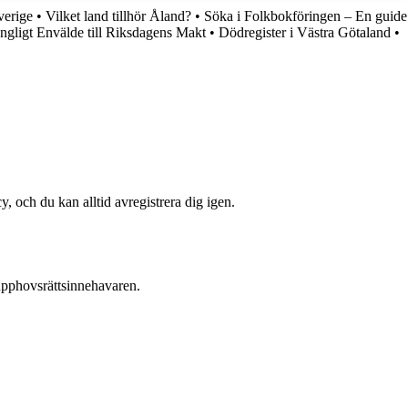
verige
•
Vilket land tillhör Åland?
•
Söka i Folkbokföringen – En guide
ngligt Envälde till Riksdagens Makt
•
Dödregister i Västra Götaland
•
y, och du kan alltid avregistrera dig igen.
n upphovsrättsinnehavaren.