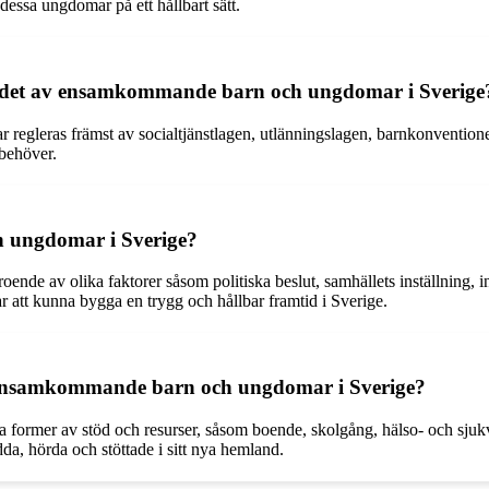
 dessa ungdomar på ett hållbart sätt.
dandet av ensamkommande barn och ungdomar i Sverige
eras främst av socialtjänstlagen, utlänningslagen, barnkonventionen o
 behöver.
h ungdomar i Sverige?
 av olika faktorer såsom politiska beslut, samhällets inställning, integ
ar att kunna bygga en trygg och hållbar framtid i Sverige.
för ensamkommande barn och ungdomar i Sverige?
former av stöd och resurser, såsom boende, skolgång, hälso- och sjukvå
edda, hörda och stöttade i sitt nya hemland.