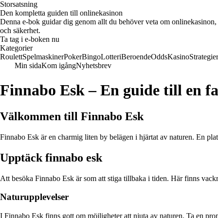
Storsatsning
Den kompletta guiden till onlinekasinon
Denna e-bok guidar dig genom allt du behöver veta om onlinekasinon, ink
och säkerhet.
Ta tag i e-boken nu
Kategorier
Roulett
Spelmaskiner
Poker
Bingo
Lotteri
Beroende
Odds
Kasino
Strategie
Min sida
Kom igång
Nyhetsbrev
Finnabo Esk – En guide till en fa
Välkommen till Finnabo Esk
Finnabo Esk är en charmig liten by belägen i hjärtat av naturen. En pl
Upptäck finnabo esk
Att besöka Finnabo Esk är som att stiga tillbaka i tiden. Här finns vackr
Naturupplevelser
I Finnabo Esk finns gott om möjligheter att njuta av naturen. Ta en pro