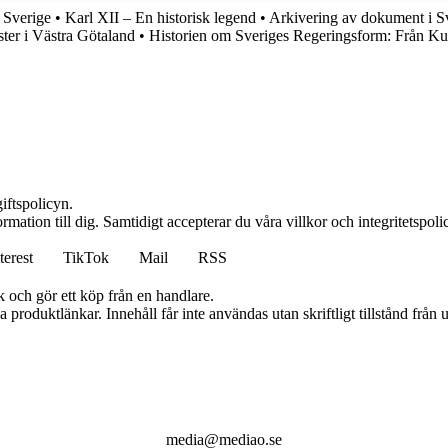
 Sverige
•
Karl XII – En historisk legend
•
Arkivering av dokument i S
ter i Västra Götaland
•
Historien om Sveriges Regeringsform: Från Ku
iftspolicyn.
rmation till dig. Samtidigt accepterar du våra villkor och integritetspolic
terest
TikTok
Mail
RSS
k och gör ett köp från en handlare.
ia produktlänkar. Innehåll får inte användas utan skriftligt tillstånd frå
media@mediao.se