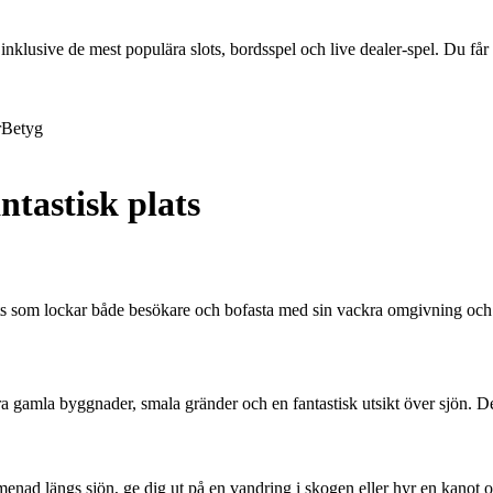
lusive de mest populära slots, bordsspel och live dealer-spel. Du får ä
r
Betyg
ntastisk plats
ats som lockar både besökare och bofasta med sin vackra omgivning och 
a gamla byggnader, smala gränder och en fantastisk utsikt över sjön. Det 
menad längs sjön, ge dig ut på en vandring i skogen eller hyr en kanot o