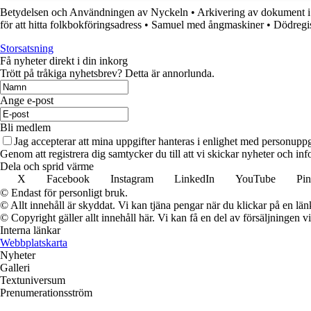
Betydelsen och Användningen av Nyckeln
•
Arkivering av dokument i
för att hitta folkbokföringsadress
•
Samuel med ångmaskiner
•
Dödregis
Storsatsning
Få nyheter direkt i din inkorg
Trött på tråkiga nyhetsbrev? Detta är annorlunda.
Ange e-post
Bli medlem
Jag accepterar att mina uppgifter hanteras i enlighet med personuppg
Genom att registrera dig samtycker du till att vi skickar nyheter och info
Dela och sprid värme
X
Facebook
Instagram
LinkedIn
YouTube
Pin
© Endast för personligt bruk.
© Allt innehåll är skyddat. Vi kan tjäna pengar när du klickar på en län
© Copyright gäller allt innehåll här. Vi kan få en del av försäljningen v
Interna länkar
Webbplatskarta
Nyheter
Galleri
Textuniversum
Prenumerationsström