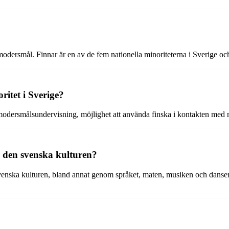
odersmål. Finnar är en av de fem nationella minoriteterna i Sverige och 
ritet i Sverige?
t modersmålsundervisning, möjlighet att använda finska i kontakten med m
ån den svenska kulturen?
n svenska kulturen, bland annat genom språket, maten, musiken och dan