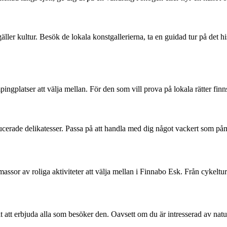
gäller kultur. Besök de lokala konstgallerierna, ta en guidad tur på det
ngplatser att välja mellan. För den som vill prova på lokala rätter finns
ducerade delikatesser. Passa på att handla med dig något vackert som på
ssor av roliga aktiviteter att välja mellan i Finnabo Esk. Från cykeltur
att erbjuda alla som besöker den. Oavsett om du är intresserad av natur,