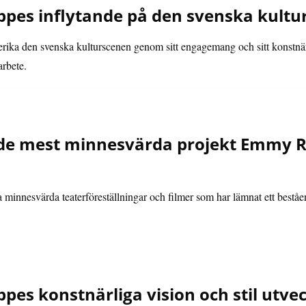
es inflytande på den svenska kultur
erika den svenska kulturscenen genom sitt engagemang och sitt konstnärl
arbete.
 de mest minnesvärda projekt Emmy R
minnesvärda teaterföreställningar och filmer som har lämnat ett beståe
es konstnärliga vision och stil utve