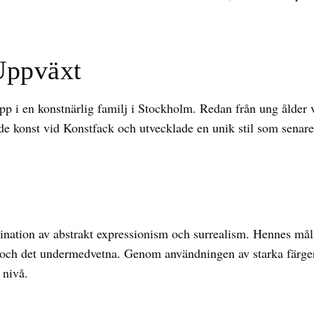
Uppväxt
i en konstnärlig familj i Stockholm. Redan från ung ålder vi
de konst vid Konstfack och utvecklade en unik stil som senar
nation av abstrakt expressionism och surrealism. Hennes måln
t och det undermedvetna. Genom användningen av starka färge
 nivå.