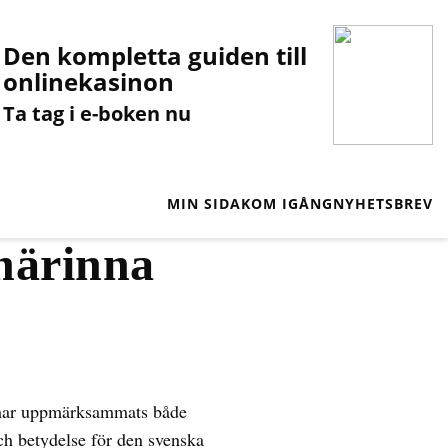
Den kompletta guiden till
onlinekasinon
Ta tag i e-boken nu
MIN SIDA
KOM IGÅNG
NYHETSBREV
närinna
 har uppmärksammats både
och betydelse för den svenska