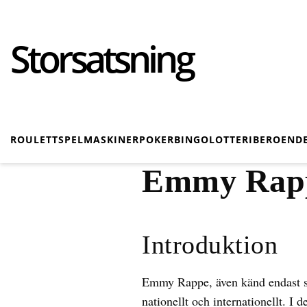
Storsatsning
ROULETT
SPELMASKINER
POKER
BINGO
LOTTERI
BEROEND
Emmy Rappe
Introduktion
Emmy Rappe, även känd endast s
nationellt och internationellt. I