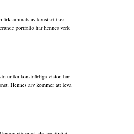
ppmärksammats av konstkritiker
nerande portfolio har hennes verk
in unika konstnärliga vision har
konst. Hennes arv kommer att leva
Genom sitt mod, sin kreativitet