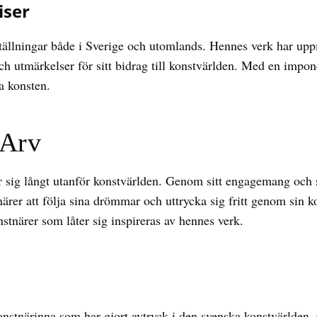
iser
utställningar både i Sverige och utomlands. Hennes verk har u
 och utmärkelser för sitt bidrag till konstvärlden. Med en impo
da konsten.
 Arv
sig långt utanför konstvärlden. Genom sitt engagemang och s
ärer att följa sina drömmar och uttrycka sig fritt genom sin 
stnärer som låter sig inspireras av hennes verk.
tnärinna som har gjort avtryck i den svenska konstvärlden. 