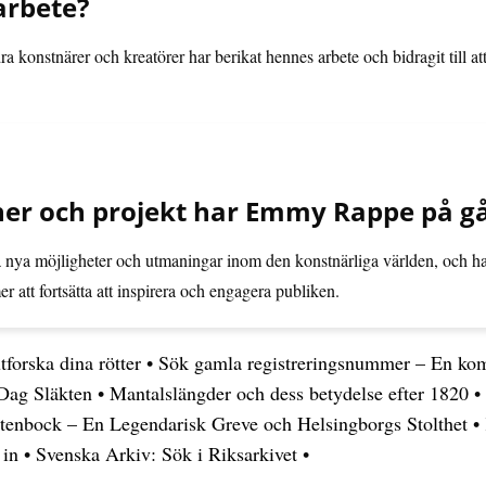
arbete?
onstnärer och kreatörer har berikat hennes arbete och bidragit till a
ner och projekt har Emmy Rappe på g
a nya möjligheter och utmaningar inom den konstnärliga världen, och ha
att fortsätta att inspirera och engagera publiken.
tforska dina rötter
•
Sök gamla registreringsnummer – En kom
Dag Släkten
•
Mantalslängder och dess betydelse efter 1820
•
enbock – En Legendarisk Greve och Helsingborgs Stolthet
•
 in
•
Svenska Arkiv: Sök i Riksarkivet
•