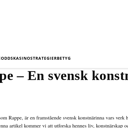
E
ODDS
KASINO
STRATEGIER
BETYG
 – En svensk konst
om Rappe, är en framstående svensk konstnärinna vars verk
 denna artikel kommer vi att utforska hennes liv, konstnärskap 