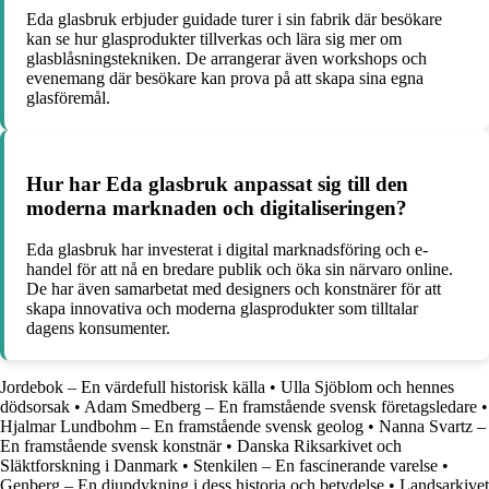
Eda glasbruk erbjuder guidade turer i sin fabrik där besökare
kan se hur glasprodukter tillverkas och lära sig mer om
glasblåsningstekniken. De arrangerar även workshops och
evenemang där besökare kan prova på att skapa sina egna
glasföremål.
Hur har Eda glasbruk anpassat sig till den
moderna marknaden och digitaliseringen?
Eda glasbruk har investerat i digital marknadsföring och e-
handel för att nå en bredare publik och öka sin närvaro online.
De har även samarbetat med designers och konstnärer för att
skapa innovativa och moderna glasprodukter som tilltalar
dagens konsumenter.
Jordebok – En värdefull historisk källa
•
Ulla Sjöblom och hennes
dödsorsak
•
Adam Smedberg – En framstående svensk företagsledare
•
Hjalmar Lundbohm – En framstående svensk geolog
•
Nanna Svartz –
En framstående svensk konstnär
•
Danska Riksarkivet och
Släktforskning i Danmark
•
Stenkilen – En fascinerande varelse
•
Genberg – En djupdykning i dess historia och betydelse
•
Landsarkivet