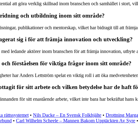
ial att göra verklig skillnad inom branschen och samhället i stort, vilk
pridning och utbildning inom sitt område?
sningar, publikationer och mentorskap, vilket har bidragit till att frä
erat sig i för att främja innovation och utveckling?
n med ledande aktörer inom branschen för att främja innovation, utbyte
 och förståelsen för viktiga frågor inom sitt område?
er har Anders Lettström spelat en viktig roll i att öka medvetenheten 
agit för sitt arbete och vilken betydelse har de haft 
nnanden för sitt enastående arbete, vilket inte bara har bekräftat hans k
a rättssystemet
•
Nils Dacke – En Svensk Folkhjälte
•
Drottning Marga
örbund
•
Carl Wilhelm Scheele – Mannen Bakom Upptäckten Av Syre