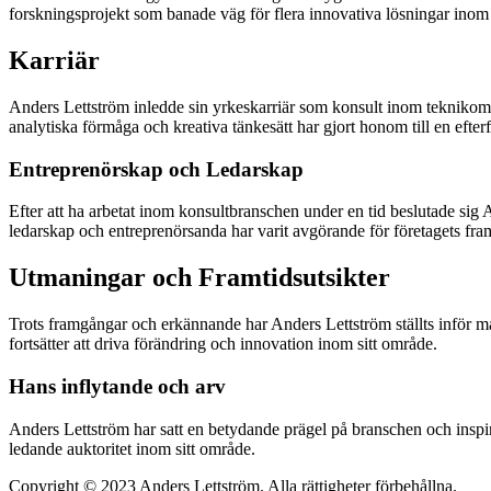
forskningsprojekt som banade väg för flera innovativa lösningar inom 
Karriär
Anders Lettström inledde sin yrkeskarriär som konsult inom teknikomr
analytiska förmåga och kreativa tänkesätt har gjort honom till en efte
Entreprenörskap och Ledarskap
Efter att ha arbetat inom konsultbranschen under en tid beslutade sig A
ledarskap och entreprenörsanda har varit avgörande för företagets fra
Utmaningar och Framtidsutsikter
Trots framgångar och erkännande har Anders Lettström ställts inför m
fortsätter att driva förändring och innovation inom sitt område.
Hans inflytande och arv
Anders Lettström har satt en betydande prägel på branschen och inspire
ledande auktoritet inom sitt område.
Copyright © 2023 Anders Lettström. Alla rättigheter förbehållna.