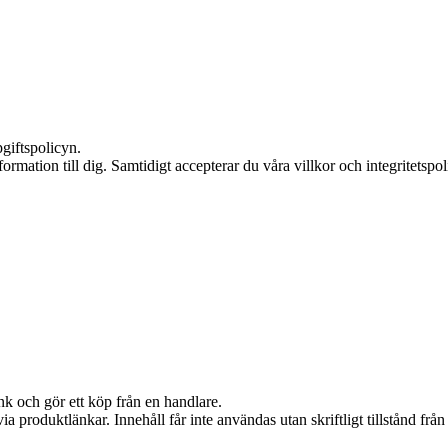
giftspolicyn.
ormation till dig. Samtidigt accepterar du våra villkor och integritetspol
nk och gör ett köp från en handlare.
via produktlänkar. Innehåll får inte användas utan skriftligt tillstånd fr