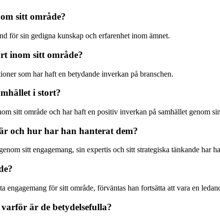
nom sitt område?
änd för sin gedigna kunskap och erfarenhet inom ämnet.
ort inom sitt område?
ioner som har haft en betydande inverkan på branschen.
hället i stort?
inom sitt område och har haft en positiv inverkan på samhället genom sina
iär och hur har han hanterat dem?
genom sitt engagemang, sin expertis och sitt strategiska tänkande har h
åde?
engagemang för sitt område, förväntas han fortsätta att vara en ledande
 varför är de betydelsefulla?