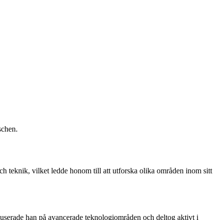
schen.
h teknik, vilket ledde honom till att utforska olika områden inom sitt
fokuserade han på avancerade teknologiområden och deltog aktivt i