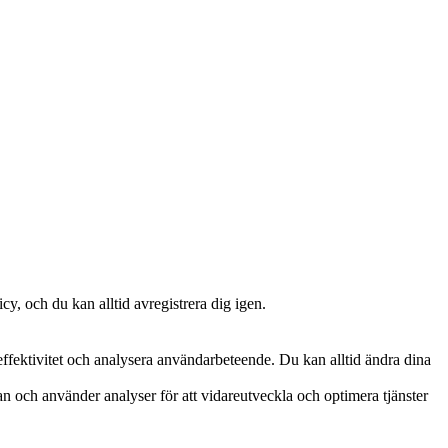
icy, och du kan alltid avregistrera dig igen.
 effektivitet och analysera användarbeteende. Du kan alltid ändra dina
an och använder analyser för att vidareutveckla och optimera tjänster