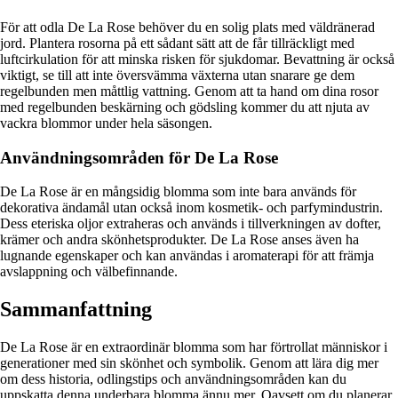
För att odla De La Rose behöver du en solig plats med väldränerad
jord. Plantera rosorna på ett sådant sätt att de får tillräckligt med
luftcirkulation för att minska risken för sjukdomar. Bevattning är också
viktigt, se till att inte översvämma växterna utan snarare ge dem
regelbunden men måttlig vattning. Genom att ta hand om dina rosor
med regelbunden beskärning och gödsling kommer du att njuta av
vackra blommor under hela säsongen.
Användningsområden för De La Rose
De La Rose är en mångsidig blomma som inte bara används för
dekorativa ändamål utan också inom kosmetik- och parfymindustrin.
Dess eteriska oljor extraheras och används i tillverkningen av dofter,
krämer och andra skönhetsprodukter. De La Rose anses även ha
lugnande egenskaper och kan användas i aromaterapi för att främja
avslappning och välbefinnande.
Sammanfattning
De La Rose är en extraordinär blomma som har förtrollat människor i
generationer med sin skönhet och symbolik. Genom att lära dig mer
om dess historia, odlingstips och användningsområden kan du
uppskatta denna underbara blomma ännu mer. Oavsett om du planerar