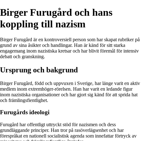
Birger Furugård och hans
koppling till nazism
Birger Furugård är en kontroversiell person som har skapat rubriker på
grund av sina åsikter och handlingar. Han är känd för sitt starka
engagemang inom nazistiska kretsar och har blivit föremål för intensiv
debatt och granskning.
Ursprung och bakgrund
Birger Furugård, född och uppvuxen i Sverige, har länge varit en aktiv
medlem inom extremhöger-rörelsen. Han har varit en ledande figur
inom nazistiska organisationer och har gjort sig känd för att sprida hat
och främlingsfientlighet.
Furugårds ideologi
Furugård har offentligt uttryckt stöd för nazismen och dess
grundläggande principer. Han tror på rasöverlägsenhet och har
förespråkat en nationell socialistisk agenda som innefattar förtryck av