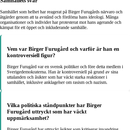
Samhällets svar
Samhället som helhet har reagerat på Birger Furugårds närvaro och
åtgärder genom att ta avstånd och fördöma hans ideologi. Många
organisationer och individer har protesterat mot hans agerande och
kämpat för ett öppet och inkluderande samhälle.
Vem var Birger Furugård och varför är han en
kontroversiell figur?
Birger Furugård var en svensk politiker och före detta medlem i
Sverigedemokraterna. Han är kontroversiell på grund av sina
uttalanden och åsikter som har väckt starka reaktioner i
samhället, inklusive anklagelser om rasism och nazism.
Vilka politiska ståndpunkter har Birger
Furugård uttryckt som har väckt
uppmärksamhet?
Birger Furugård har uttryckt åsikter som kritiserar invandring,