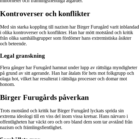
minoriteter och främlingsfientliga åtgärder.
Kontroverser och konflikter
Med sin starka koppling till nazism har Birger Furugård varit inblandad
i olika kontroverser och konflikter. Han har mött motstånd och kritik
från olika samhällsgrupper som fördömer hans extremistiska åsikter
och beteende.
Legal granskning
Flera gånger har Furugård hamnat under lupp av rättsliga myndigheter
på grund av sitt agerande. Han har åtalats för hets mot folkgrupp och
olaga hot, vilket har resulterat i rättsliga processer och domar mot
honom.
Birger Furugårds påverkan
Trots motstånd och kritik har Birger Furugård lyckats sprida sin
extrema ideologi till en viss del inom vissa kretsar. Hans närvaro i
offentligheten har väckt oro och oro bland dem som tar avstånd från
nazism och främlingsfientlighet.