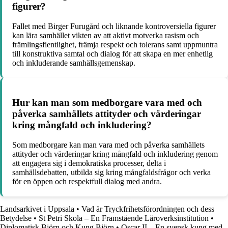
figurer?
Fallet med Birger Furugård och liknande kontroversiella figurer
kan lära samhället vikten av att aktivt motverka rasism och
främlingsfientlighet, främja respekt och tolerans samt uppmuntra
till konstruktiva samtal och dialog för att skapa en mer enhetlig
och inkluderande samhällsgemenskap.
Hur kan man som medborgare vara med och
påverka samhällets attityder och värderingar
kring mångfald och inkludering?
Som medborgare kan man vara med och påverka samhällets
attityder och värderingar kring mångfald och inkludering genom
att engagera sig i demokratiska processer, delta i
samhällsdebatten, utbilda sig kring mångfaldsfrågor och verka
för en öppen och respektfull dialog med andra.
Landsarkivet i Uppsala
•
Vad är Tryckfrihetsförordningen och dess
Betydelse
•
St Petri Skola – En Framstående Läroverksinstitution
•
Diplomatisk Björn och Kung Björn
•
Oscar II – En svensk kung med