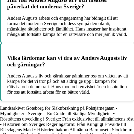
påverkat det moderna Sverige?
Anders Augusts arbete och engagemang har bidragit till att
forma det moderna Sverige och dess syn på demokrati,
mänskliga rättigheter och jämlikhet. Hans insatser har inspirerat
många att fortsätta kämpa för en rättvisare och mer jämlik värld.
Vilka lärdomar kan vi dra av Anders Augusts liv
och gärningar?
Anders Augusts liv och gärningar påminner oss om vikten av att
kämpa för det vi tror på och att aldrig ge upp i kampen för
rättvisa och demokrati. Hans mod och envishet är en inspiration
för oss att fortsätta arbeta för en bättre värld.
Landsarkivet Göteborg för Släktforskning på Polstjärnegatan
•
Myndigheter i Sverige – En Guide till Statliga Myndigheter
•
Rösträttens utveckling i Sverige: Från exklusivitet till allmänhetens röst
•
Historien om Sveriges Regeringsform: Från Kungligt Envälde till
Riksdagens Makt
•
Historien bakom Allmänna Barnhuset i Stockholm