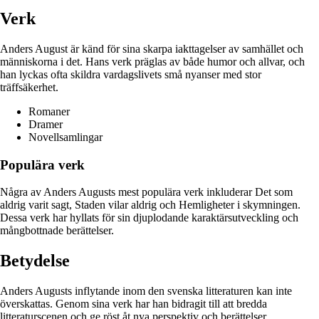
Verk
Anders August är känd för sina skarpa iakttagelser av samhället och
människorna i det. Hans verk präglas av både humor och allvar, och
han lyckas ofta skildra vardagslivets små nyanser med stor
träffsäkerhet.
Romaner
Dramer
Novellsamlingar
Populära verk
Några av Anders Augusts mest populära verk inkluderar Det som
aldrig varit sagt, Staden vilar aldrig och Hemligheter i skymningen.
Dessa verk har hyllats för sin djuplodande karaktärsutveckling och
mångbottnade berättelser.
Betydelse
Anders Augusts inflytande inom den svenska litteraturen kan inte
överskattas. Genom sina verk har han bidragit till att bredda
litteraturscenen och ge röst åt nya perspektiv och berättelser.