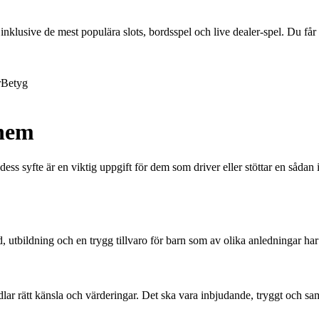
lusive de mest populära slots, bordsspel och live dealer-spel. Du får ä
r
Betyg
hem
ss syfte är en viktig uppgift för dem som driver eller stöttar en sådan 
 utbildning och en trygg tillvaro för barn som av olika anledningar har 
lar rätt känsla och värderingar. Det ska vara inbjudande, tryggt och samt