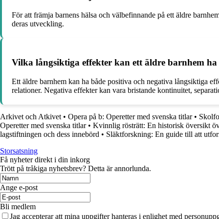
För att främja barnens hälsa och välbefinnande på ett äldre barnhem är
deras utveckling.
Vilka långsiktiga effekter kan ett äldre barnhem ha
Ett äldre barnhem kan ha både positiva och negativa långsiktiga effe
relationer. Negativa effekter kan vara bristande kontinuitet, separat
Arkivet och Atkivet
•
Opera på b: Operetter med svenska titlar
•
Skolf
Operetter med svenska titlar
•
Kvinnlig rösträtt: En historisk översikt ö
lagstiftningen och dess innebörd
•
Släktforskning: En guide till att utfor
Storsatsning
Få nyheter direkt i din inkorg
Trött på tråkiga nyhetsbrev? Detta är annorlunda.
Ange e-post
Bli medlem
Jag accepterar att mina uppgifter hanteras i enlighet med personuppg