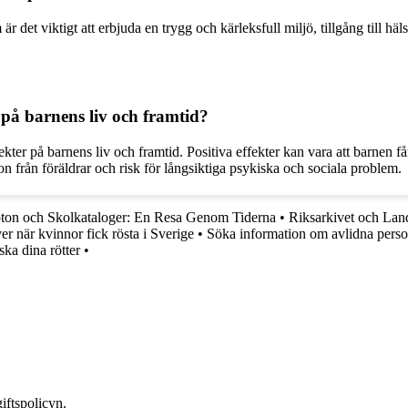
 det viktigt att erbjuda en trygg och kärleksfull miljö, tillgång till häls
 på barnens liv och framtid?
kter på barnens liv och framtid. Positiva effekter kan vara att barnen få
ion från föräldrar och risk för långsiktiga psykiska och sociala problem.
oton och Skolkataloger: En Resa Genom Tiderna
•
Riksarkivet och Lan
ver när kvinnor fick rösta i Sverige
•
Söka information om avlidna perso
ska dina rötter
•
iftspolicyn.