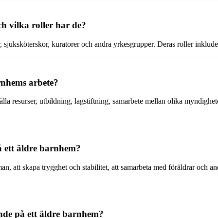
h vilka roller har de?
juksköterskor, kuratorer och andra yrkesgrupper. Deras roller inkluderar
arnhems arbete?
hålla resurser, utbildning, lagstiftning, samarbete mellan olika myndig
å ett äldre barnhem?
n, att skapa trygghet och stabilitet, att samarbeta med föräldrar och a
nde på ett äldre barnhem?