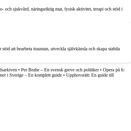
o- och sjukvård, näringsriktig mat, fysisk aktivitet, terapi och stöd i
r stöd att bearbeta trauman, utveckla självkänsla och skapa stabila
dsarkiven
•
Per Brahe – En svensk greve och politiker
•
Opera på b:
ner i Sverige – En komplett guide
•
Upphovsrätt: En guide till