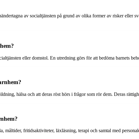
dertagna av socialtjänsten på grund av olika former av risker eller svå
rnhem?
ialtjänsten eller domstol. En utredning görs för att bedöma barnets be
 barnhem?
bildning, hälsa och att deras röst hörs i frågor som rör dem. Deras rätti
arnhem?
, måltider, fritidsaktiviteter, läxläsning, terapi och samtal med persona