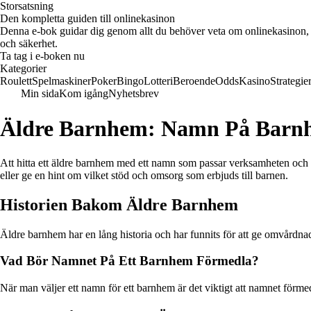
Storsatsning
Den kompletta guiden till onlinekasinon
Denna e-bok guidar dig genom allt du behöver veta om onlinekasinon, ink
och säkerhet.
Ta tag i e-boken nu
Kategorier
Roulett
Spelmaskiner
Poker
Bingo
Lotteri
Beroende
Odds
Kasino
Strategie
Min sida
Kom igång
Nyhetsbrev
Äldre Barnhem: Namn På Barn
Att hitta ett äldre barnhem med ett namn som passar verksamheten och de
eller ge en hint om vilket stöd och omsorg som erbjuds till barnen.
Historien Bakom Äldre Barnhem
Äldre barnhem har en lång historia och har funnits för att ge omvårdnad,
Vad Bör Namnet På Ett Barnhem Förmedla?
När man väljer ett namn för ett barnhem är det viktigt att namnet förmed