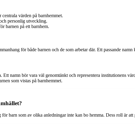
är centrala värden på barnhemmet.
och personlig utveckling.
ör barnen på ett barnhem.
 sammanhang för både barnen och de som arbetar där. Ett passande namn
a. Ett namn bör vara väl genomtänkt och representera institutionens värde
arnen som vistas på barnhemmet.
amhället?
för barn som av olika anledningar inte kan bo hemma. Dess roll är att g